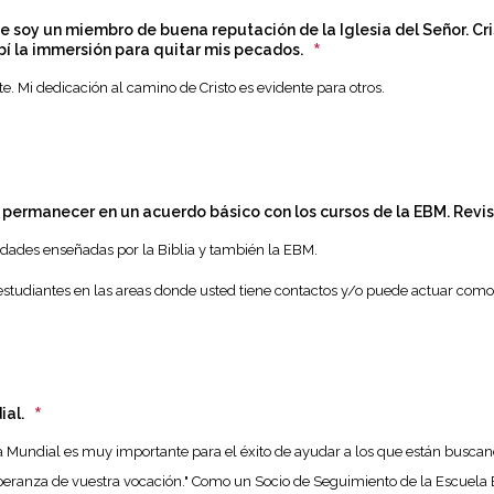
 soy un miembro de buena reputación de la Iglesia del Señor. Cri
*
bí la immersión para quitar mis pecados.
e. Mi dedicación al camino de Cristo es evidente para otros.
permanecer en un acuerdo básico con los cursos de la EBM. Revisa
erdades enseñadas por la Biblia y también la EBM.
estudiantes en las areas donde usted tiene contactos y/o puede actuar como
*
ial.
undial es muy importante para el éxito de ayudar a los que están buscando a 
peranza de vuestra vocación." Como un Socio de Seguimiento de la Escuela B