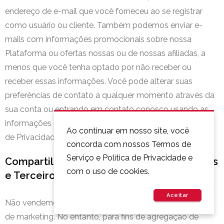
endereço de e-mail que você forneceu ao se registrar
como usuário ou cliente. Também podemos enviar e-
mails com informações promocionais sobre nossa
Plataforma ou ofertas nossas ou de nossas afiliadas, a
menos que você tenha optado por não receber ou
receber essas informações. Você pode alterar suas
preferências de contato a qualquer momento através da
sua conta ou entrando em contato conosco usando as
informações de contato na parte superior desta Política
Ao continuar em nosso site, você
de Privacidade.
concorda com nossos Termos de
Serviço e Política de Privacidade e
Compartilhando Informações com Afiliados
com o uso de cookies.
e Terceiros
Aceitar
Não vendemos ou alugamos seu DP a terceiros para fins
de marketing. No entanto, para fins de agregação de